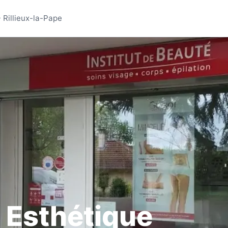
Sylvie Esthétique - Salo
- Rillieux-la-Pape
e Esthétique