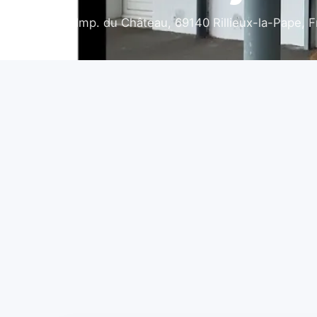
9 Imp. du Château, 69140 Rillieux-la-Pape, 