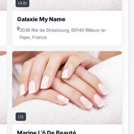
(4.8)
Galaxie My Name
3036 Rte de Strasbourg, 69140 Rillieux-la-
Pape, France
(5)
Marine L’ô De Beauté