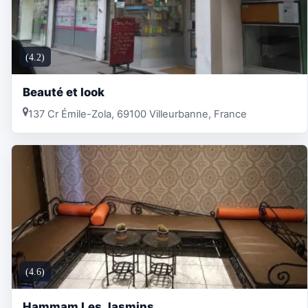
(4.2)
Beauté et look
137 Cr Émile-Zola, 69100 Villeurbanne, France
(4.6)
Hammam Les Jasmins