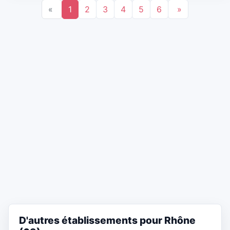
«
1
2
3
4
5
6
»
D'autres établissements pour Rhône