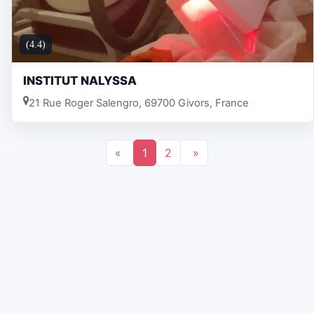
(4.4)
INSTITUT NALYSSA
21 Rue Roger Salengro, 69700 Givors, France
«
1
2
»