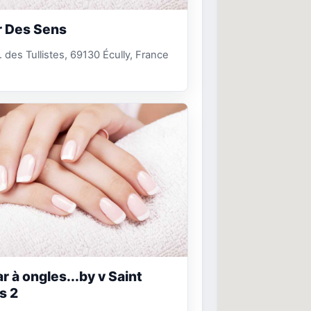
r Des Sens
l. des Tullistes, 69130 Écully, France
r à ongles...by v Saint
s 2