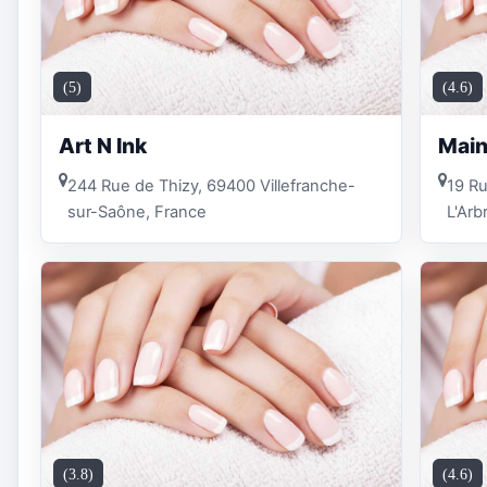
(5)
(4.6)
Art N Ink
Main
244 Rue de Thizy, 69400 Villefranche-
19 Ru
sur-Saône, France
L'Arb
(3.8)
(4.6)