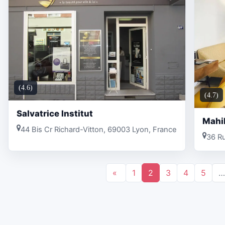
(4.6)
(4.7)
Salvatrice Institut
Mahil
44 Bis Cr Richard-Vitton, 69003 Lyon, France
36 R
«
1
2
3
4
5
…