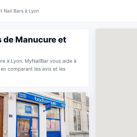
 Manucure Lyon - MyNa
 Nail Bars à Lyon
s de Manucure et
ure à Lyon. MyNailBar vous aide à
en comparant les avis et les