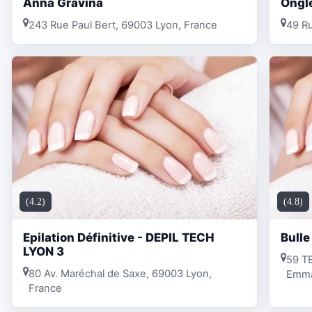
Anna Gravina
Ongl
243 Rue Paul Bert, 69003 Lyon, France
49 Ru
(4.2)
(4.8)
Epilation Définitive - DEPIL TECH
Bulle
LYON 3
59 TE
80 Av. Maréchal de Saxe, 69003 Lyon,
Emma
France