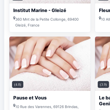
Institut Marine - Gleizé
Fleu
360 Mnt de la Petite Collonge, 69400
10 Al
Gleizé, France
(4.8)
(3.9)
Pause et Vous
Le ba
Geni
10 Rue des Varennes, 69126 Brindas,