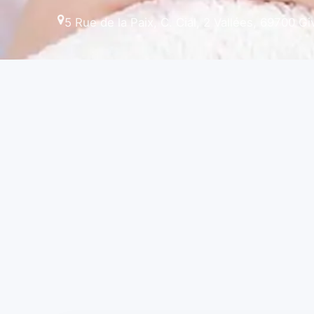
5 Rue de la Paix, C. Cial, 2 Vallées, 69700 G