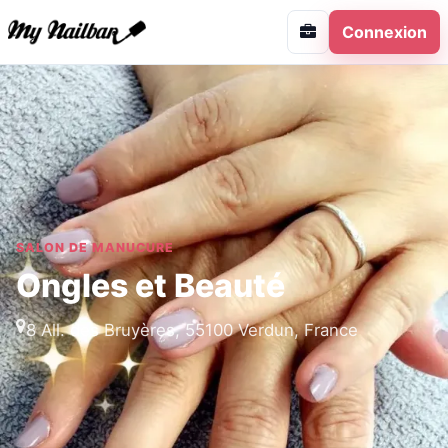
Connexion
SALON DE MANUCURE
Ongles et Beauté
8 All. des Bruyères, 55100 Verdun, France