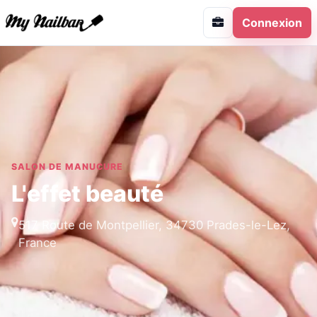
Connexion
SALON DE MANUCURE
L'effet beauté
517 Route de Montpellier, 34730 Prades-le-Lez,
France