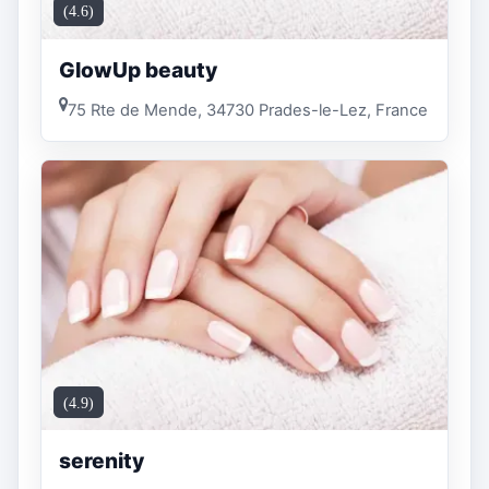
(4.6)
GlowUp beauty
75 Rte de Mende, 34730 Prades-le-Lez, France
(4.9)
serenity