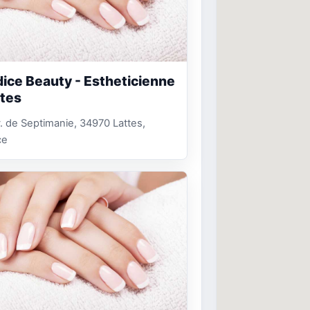
ice Beauty - Estheticienne
ttes
. de Septimanie, 34970 Lattes,
ce