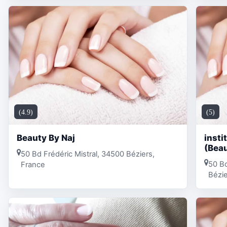
(4.9)
(5)
Beauty By Naj
insti
(Beau
50 Bd Frédéric Mistral, 34500 Béziers,
50 Bo
France
Bézie