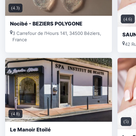
(4.3)
(4.6)
Nocibé - BEZIERS POLYGONE
3 Carrefour de l'Hours 141, 34500 Béziers,
SAUN
France
42 Ru
(4.8)
(5)
Le Manoir Etoilé