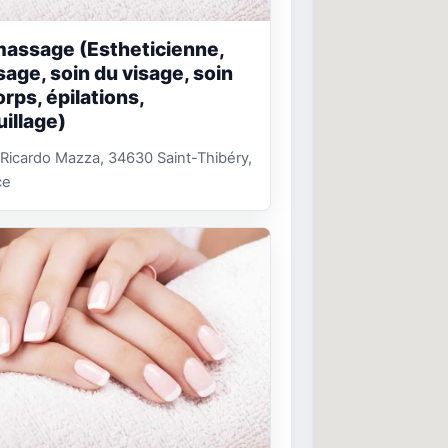
assage (Estheticienne,
age, soin du visage, soin
rps, épilations,
illage)
 Ricardo Mazza, 34630 Saint-Thibéry,
ce