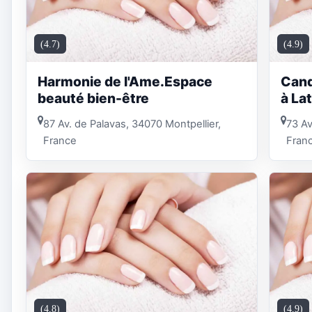
(4.7)
(4.9)
Harmonie de l'Ame.Espace
Cand
beauté bien-être
à La
87 Av. de Palavas, 34070 Montpellier,
73 Av
France
Fran
(4.8)
(4.9)