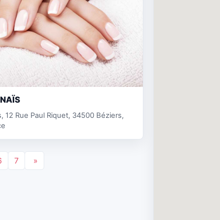
NAÏS
s, 12 Rue Paul Riquet, 34500 Béziers,
ce
6
7
»