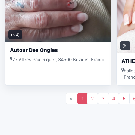
(3.4)
(5)
Autour Des Ongles
27 Allées Paul Riquet, 34500 Béziers, France
ATHE
halle
Fran
«
1
2
3
4
5