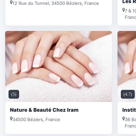
Les R
12 Rue du Tunnel, 34500 Béziers, France
7 & 
Fran
(5)
(4.7)
Nature & Beauté Chez Iram
Insti
34500 Béziers, France
36 Bd
Fran