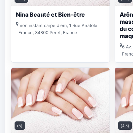
Nina Beauté et Bien-être
Arôm
mass
mon instant carpe diem, 1 Rue Anatole
du co
France, 34800 Peret, France
maqu
6 Av.
Fran
(5)
(4.8)