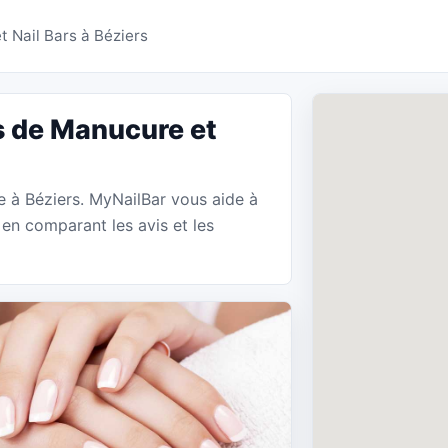
 Manucure Béziers - My
 Nail Bars à Béziers
s de Manucure et
e à Béziers. MyNailBar vous aide à
en comparant les avis et les