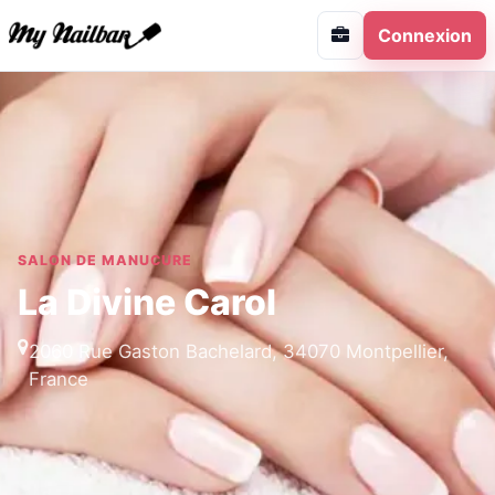
Connexion
SALON DE MANUCURE
La Divine Carol
2060 Rue Gaston Bachelard, 34070 Montpellier,
France