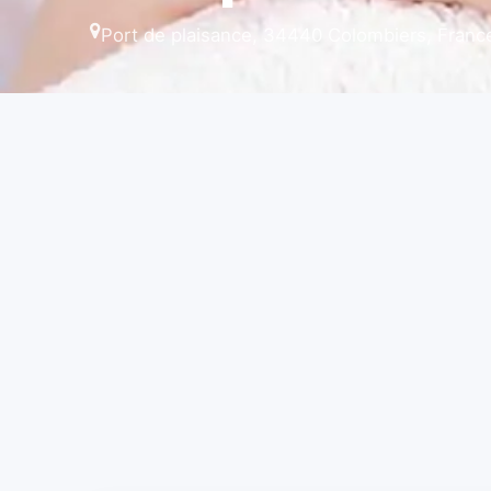
Port de plaisance, 34440 Colombiers, Franc