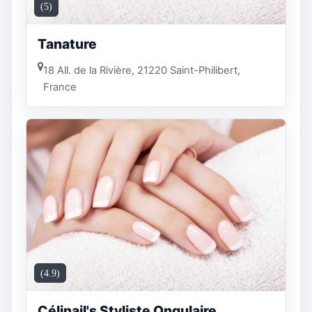
(5)
Tanature
18 All. de la Rivière, 21220 Saint-Philibert,
France
(4.9)
Célinail's Styliste Ongulaire