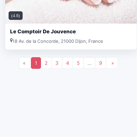
(4.8)
Le Comptoir De Jouvence
18 Av. de la Concorde, 21000 Dijon, France
«
1
2
3
4
5
…
9
»