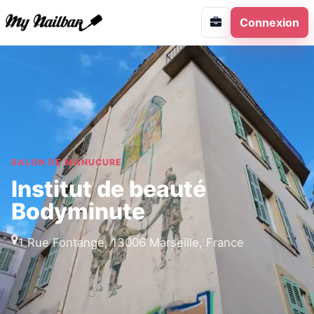
Connexion
SALON DE MANUCURE
Institut de beauté
Bodyminute
1 Rue Fontange, 13006 Marseille, France