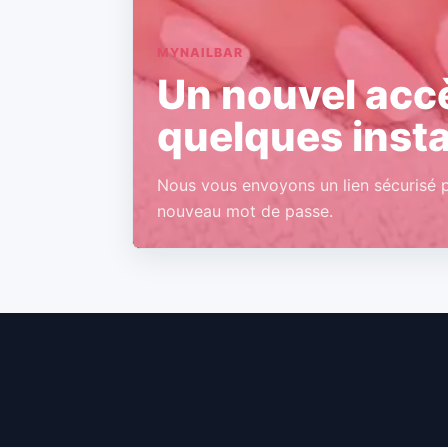
MYNAILBAR
Un nouvel acc
quelques inst
Nous vous envoyons un lien sécurisé p
nouveau mot de passe.