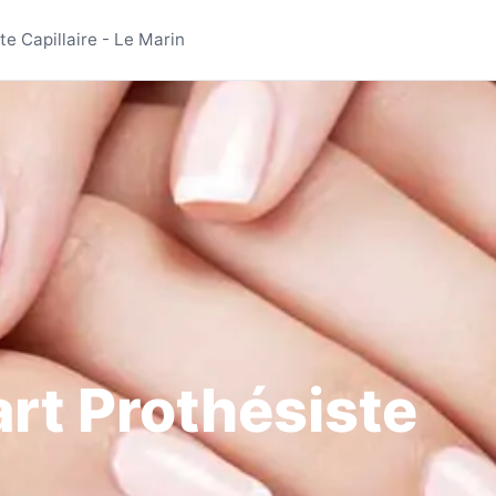
ull'art Prothésiste Capi
te Capillaire - Le Marin
art Prothésiste