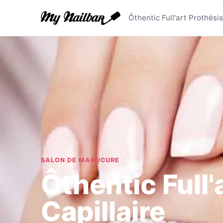
Ôthentic F
Ôthentic Full'art Prothésis
SALON DE MANUCURE
Ôthentic Full'
Capillaire