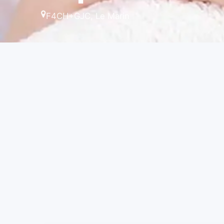
F4CH+GJC, Le Marin