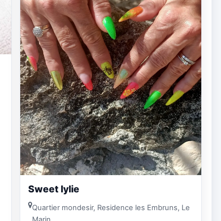
Sweet lylie
Quartier mondesir, Residence les Embruns, Le
Marin