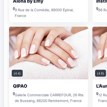
Aloha by Emy
Inst
9 Rue de la Comédie, 88000 Épinal,
86 Ru
France
(4.4)
(4.8)
QIPAO
L'Au
Galerie Commerciale CARREFOUR, 26 Rte
12 Ru
de Bussang, 88200 Remiremont, France
Fran