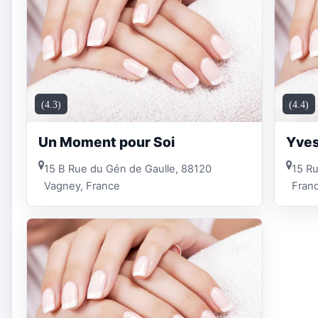
(4.3)
(4.4)
Un Moment pour Soi
Yves
15 B Rue du Gén de Gaulle, 88120
15 Ru
Vagney, France
Fran