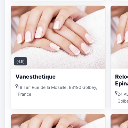
(4.8)
Vanesthetique
Relo
Epin
18 Ter, Rue de la Moselle, 88190 Golbey,
France
24 Av
Golbe