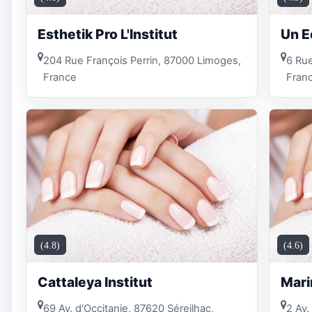
Esthetik Pro L'Institut
Un E
204 Rue François Perrin, 87000 Limoges,
6 Rue
France
Fran
(4.8)
(4.6)
Cattaleya Institut
Mari
69 Av. d'Occitanie, 87620 Séreilhac,
2 Av.