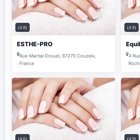
(4.8)
(4.9)
ESTHE-PRO
Equi
Rue Martial Drouet, 87270 Couzeix,
4 Rue
France
Roch
(4.6)
(4.9)