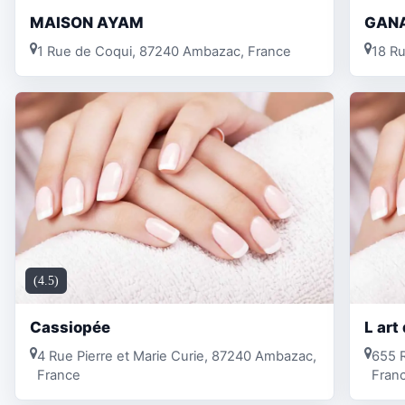
MAISON AYAM
GANA
1 Rue de Coqui, 87240 Ambazac, France
18 Ru
(4.5)
Cassiopée
L art
4 Rue Pierre et Marie Curie, 87240 Ambazac,
655 
France
Fran