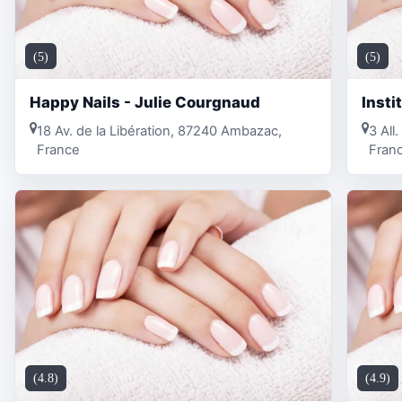
(5)
(5)
Happy Nails - Julie Courgnaud
Insti
18 Av. de la Libération, 87240 Ambazac,
3 All
France
Fran
(4.8)
(4.9)