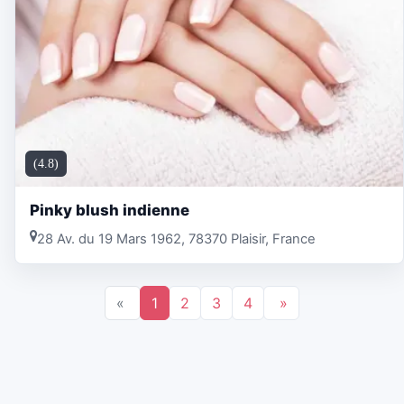
(4.8)
Pinky blush indienne
28 Av. du 19 Mars 1962, 78370 Plaisir, France
«
1
2
3
4
»