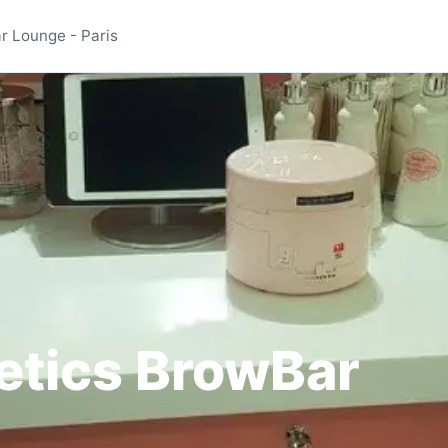
osmetics BrowBar Loung
r Lounge - Paris
etics BrowBar