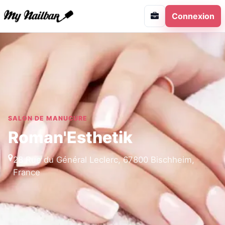
Connexion
SALON DE MANUCURE
Roman'Esthetik
28 Rue du Général Leclerc, 67800 Bischheim,
France