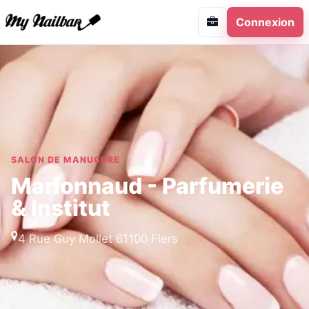
Connexion
SALON DE MANUCURE
Marionnaud - Parfumerie
& Institut
4 Rue Guy Mollet 61100 Flers