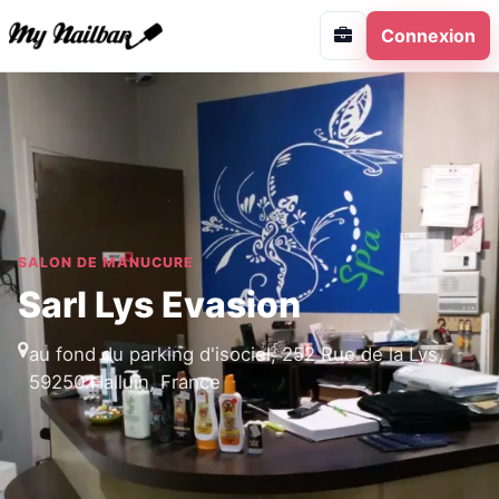
Connexion
SALON DE MANUCURE
Sarl Lys Evasion
au fond du parking d'isociel, 252 Rue de la Lys,
59250 Halluin, France