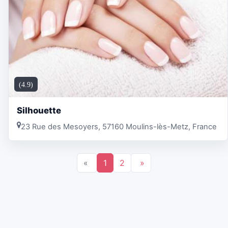
(4.9)
Silhouette
23 Rue des Mesoyers, 57160 Moulins-lès-Metz, France
«
1
2
»