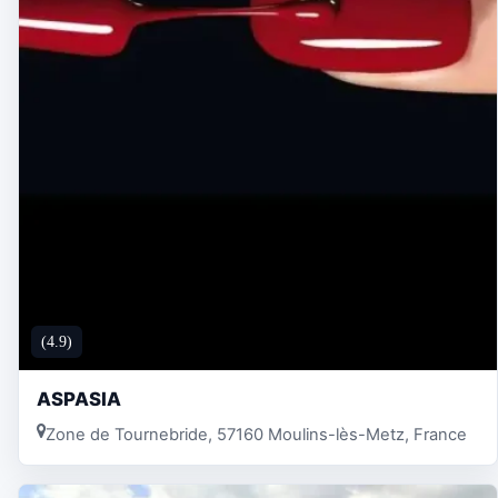
(4.9)
ASPASIA
Zone de Tournebride, 57160 Moulins-lès-Metz, France