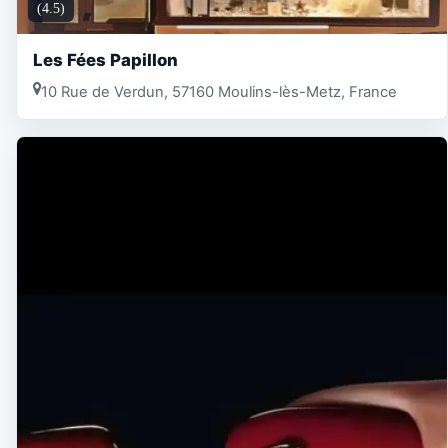
(4.5)
Les Fées Papillon
10 Rue de Verdun, 57160 Moulins-lès-Metz, France