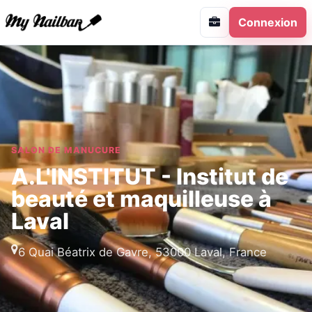
Connexion
SALON DE MANUCURE
A.L'INSTITUT - Institut de
beauté et maquilleuse à
Laval
6 Quai Béatrix de Gavre, 53000 Laval, France