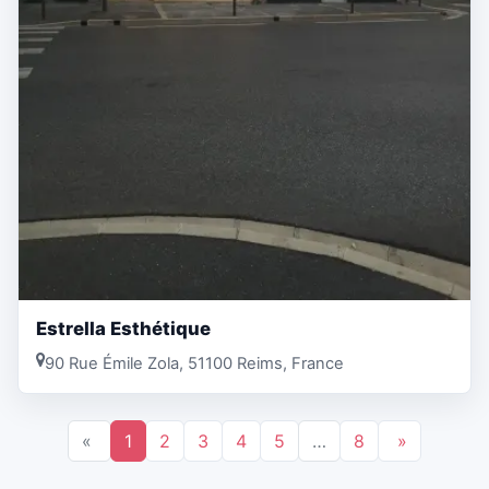
Estrella Esthétique
90 Rue Émile Zola, 51100 Reims, France
«
1
2
3
4
5
…
8
»