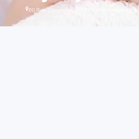
60 Rue Couesnon, 50170 Pontorson, France