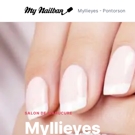
Myllieyes
Myllieyes - Pontorson
SALON DE MANUCURE
Myllieyes