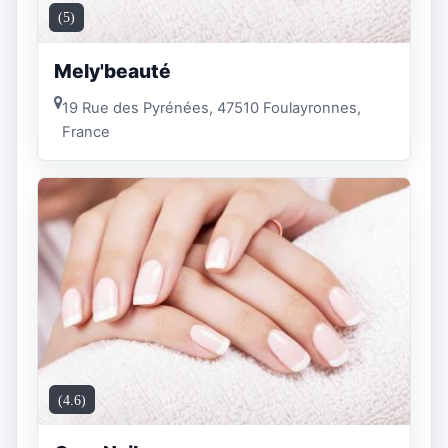
(5)
Mely'beauté
19 Rue des Pyrénées, 47510 Foulayronnes,
France
(4.6)