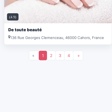
(4.9)
De toute beauté
136 Rue Georges Clemenceau, 46000 Cahors, France
«
1
2
3
4
»