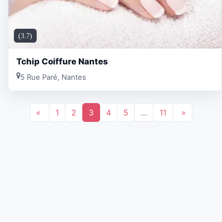
(3.7)
Tchip Coiffure Nantes
5 Rue Paré, Nantes
«
1
2
3
4
5
…
11
»