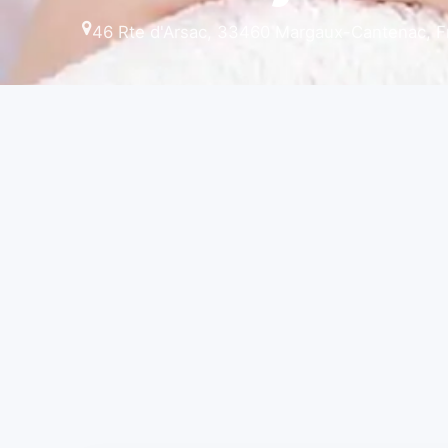
46 Rte d'Arsac, 33460 Margaux-Cantenac, F