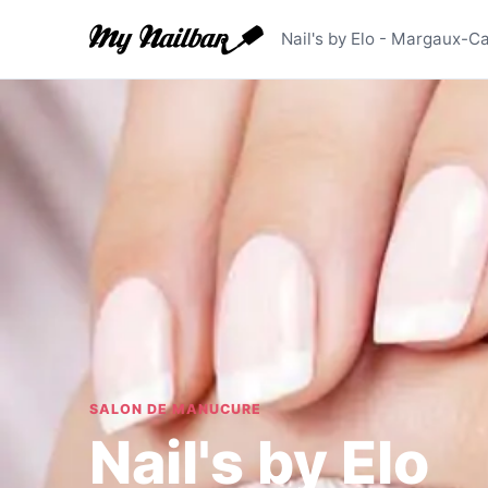
Nail's by
Nail's by Elo - Margaux-C
SALON DE MANUCURE
Nail's by Elo