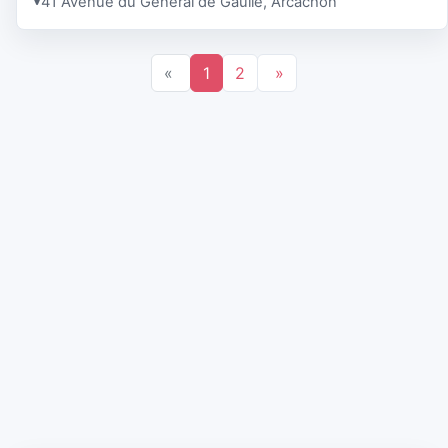
41 Avenue du Général de Gaulle, Arcachon
«
1
2
»