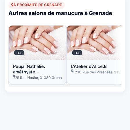
À PROXIMITÉ DE GRENADE
Autres salons de manucure à Grenade
(4.8)
(4.8)
Poujal Nathalie.
L'Atelier d'Alice.B
améthyste
1230 Rue des Pyrénées, 31330 Gr
esthéticienne a
25 Rue Hoche, 31330 Grenade, France
domicile Grenade.