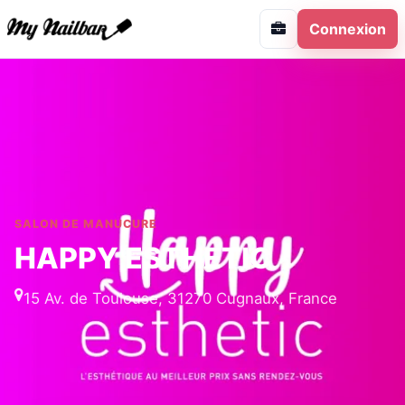
Connexion
SALON DE MANUCURE
HAPPY ESTHETIC
15 Av. de Toulouse, 31270 Cugnaux, France