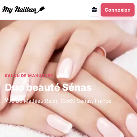
Connexion
SALON DE MANUCURE
Duo beauté Sénas
38 Bd Mathieu Rech, 13560 Sénas, France