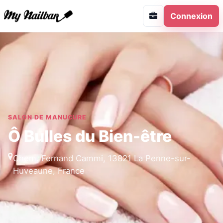
Connexion
SALON DE MANUCURE
Ô Bulles du Bien-être
Chem. Fernand Cammi, 13821 La Penne-sur-
Huveaune, France