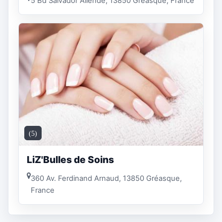
5 Bd Salvador Allende, 13850 Gréasque, France
(5)
LiZ'Bulles de Soins
360 Av. Ferdinand Arnaud, 13850 Gréasque,
France