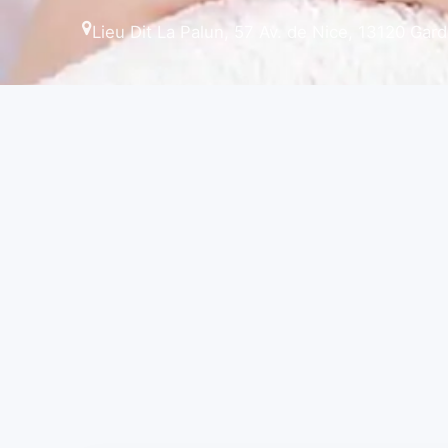
Lieu Dit La Palun, 57 Av. de Nice, 13120 Gar